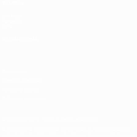
TAMBÉM
UEFA.com
Fundação
UEFA
MUDAR IDIOMA
Português
English
Français
Deutsch
Русский
Español
Italiano
Português
Privacidade
Termos e condições
Política de cookies
Definições de cookies
© 1998-2026 UEFA. Todos os direitos reservados
A palavra UEFA, o logótipo da UEFA e todas as marcas relativas às
competições da UEFA estão protegidas por marcas registadas e/ou