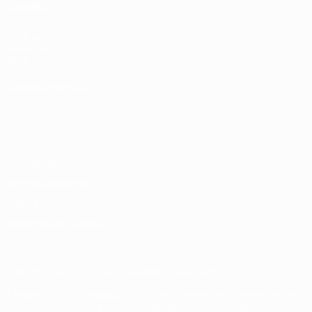
TAMBÉM
UEFA.com
Fundação
UEFA
MUDAR IDIOMA
Português
English
Français
Deutsch
Русский
Español
Italiano
Português
Privacidade
Termos e condições
Política de cookies
Definições de cookies
© 1998-2026 UEFA. Todos os direitos reservados
A palavra UEFA, o logótipo da UEFA e todas as marcas relativas às
competições da UEFA estão protegidas por marcas registadas e/ou