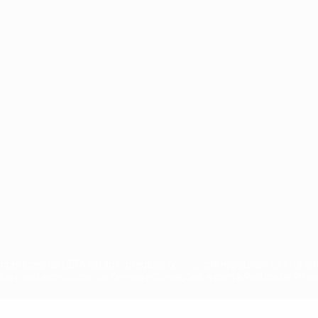
no
Português
ompetições da UEFA estão protegidas por marcas registadas e/ou direi
lica o seu acordo com os Termos e Condições, e com a Política de Priva