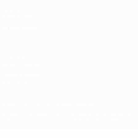
UEFA.com
Fundação UEFA
MUDAR IDIOMA
Português
English
Français
Deutsch
Русский
Español
Italia
Privacidade
Termos e condições
Política de cookies
Definições de cookies
© 1998-2026 UEFA. Todos os direitos reservados
A palavra UEFA, o logótipo da UEFA e todas as marcas relativas às c
utilizadas para qualquer fim comercial. A utilização do UEFA.com imp