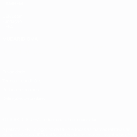
TAMBÉM
UEFA.com
Fundação
UEFA
MUDAR IDIOMA
Português
English
Français
Deutsch
Русский
Español
Italiano
Português
Privacidade
Termos e condições
Política de cookies
Definições de cookies
© 1998-2026 UEFA. Todos os direitos reservados
A palavra UEFA, o logótipo da UEFA e todas as marcas relativas às
competições da UEFA estão protegidas por marcas registadas e/ou