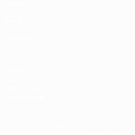
TAMBÉM
UEFA.com
Fundação
UEFA
MUDAR IDIOMA
Português
English
Français
Deutsch
Русский
Español
Italiano
Português
Privacidade
Termos e condições
Política de cookies
Definições de cookies
© 1998-2026 UEFA. Todos os direitos reservados
A palavra UEFA, o logótipo da UEFA e todas as marcas relativas às
competições da UEFA estão protegidas por marcas registadas e/ou