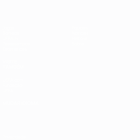
Jogos
Equipas
Sorteios
Notícias
UEFA.tv
História
Passatempos
Sobre
Estatísticas
VISITE
TAMBÉM
UEFA.com
Fundação
UEFA
MUDAR IDIOMA
Português
English
Français
Deutsch
Русский
Español
Italiano
Português
Privacidade