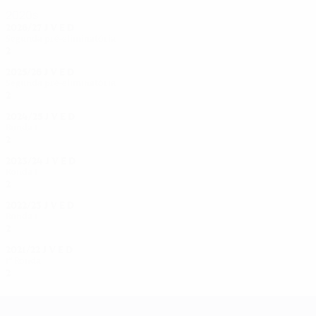
2020s
2026/27
J
V
E
D
Segunda pré-eliminatória
2
0
0
2
2025/26
J
V
E
D
Segunda pré-eliminatória
2
1
0
1
2024/25
J
V
E
D
Ronda 1
2
1
0
1
2023/24
J
V
E
D
Ronda 1
2
1
0
1
2022/23
J
V
E
D
Ronda 1
2
1
0
1
2021/22
J
V
E
D
1ª Ronda
2
1
0
1
UEFA Women's Champions League