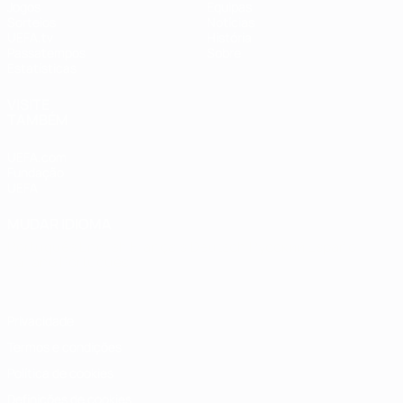
Jogos
Equipas
Sorteios
Notícias
UEFA.tv
História
Passatempos
Sobre
Estatísticas
VISITE
TAMBÉM
UEFA.com
Fundação
UEFA
MUDAR IDIOMA
Português
English
Français
Deutsch
Русский
Español
Italiano
Português
Privacidade
Termos e condições
Política de cookies
Definições de cookies