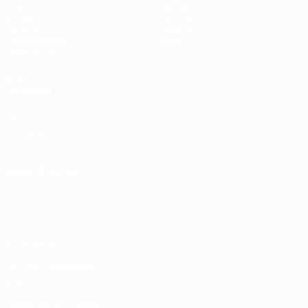
Jogos
Equipas
Sorteios
Notícias
UEFA.tv
História
Passatempos
Sobre
Estatísticas
VISITE
TAMBÉM
UEFA.com
Fundação
UEFA
MUDAR IDIOMA
Português
English
Français
Deutsch
Русский
Español
Italiano
Português
Privacidade
Termos e condições
Política de cookies
Definições de cookies