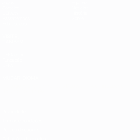
Jogos
Equipas
Sorteios
Notícias
UEFA.tv
História
Passatempos
Sobre
Estatísticas
VISITE
TAMBÉM
UEFA.com
Fundação
UEFA
MUDAR IDIOMA
Português
English
Français
Deutsch
Русский
Español
Italiano
Português
Privacidade
Termos e condições
Política de cookies
Definições de cookies