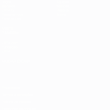
Jogos
Equipas
Sorteios
Notícias
UEFA.tv
História
Passatempos
Sobre
Estatísticas
VISITE
TAMBÉM
UEFA.com
Fundação
UEFA
MUDAR IDIOMA
Português
English
Français
Deutsch
Русский
Español
Italiano
Português
Privacidade
Termos e condições
Política de cookies
Definições de cookies