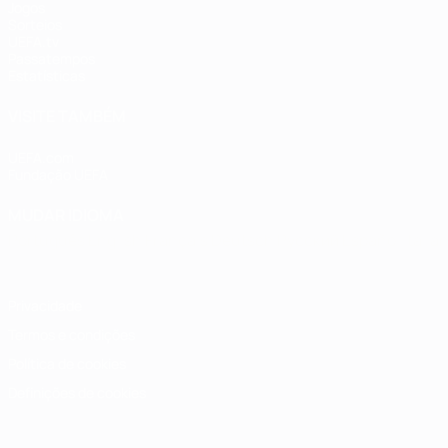
Jogos
Sorteios
UEFA.tv
Passatempos
Estatísticas
VISITE TAMBÉM
UEFA.com
Fundação UEFA
MUDAR IDIOMA
Português
English
Français
Deutsch
Русский
Español
Italia
Privacidade
Termos e condições
Política de cookies
Definições de cookies