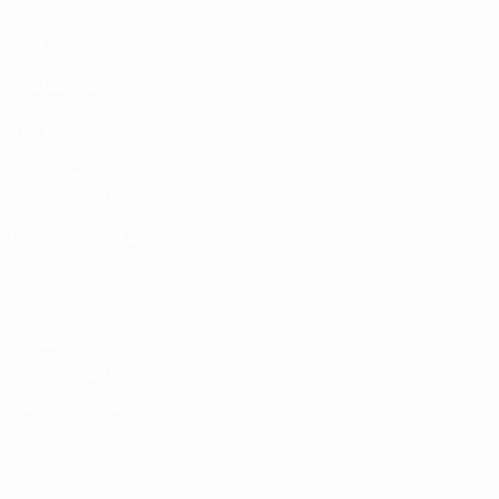
Jogos
Sorteios
UEFA.tv
Passatempos
Estatísticas
VISITE TAMBÉM
UEFA.com
Fundação UEFA
MUDAR IDIOMA
Português
English
Français
Deutsch
Русский
Español
Italia
Privacidade
Termos e condições
Política de cookies
Definições de cookies