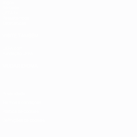
Jogos
Sorteios
UEFA.tv
Passatempos
Estatísticas
VISITE TAMBÉM
UEFA.com
Fundação UEFA
MUDAR IDIOMA
Português
English
Français
Deutsch
Русский
Español
Italia
Privacidade
Termos e condições
Política de cookies
Definições de cookies