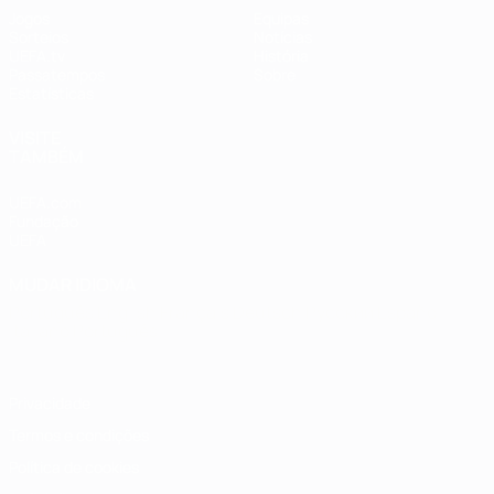
Jogos
Equipas
Sorteios
Notícias
UEFA.tv
História
Passatempos
Sobre
Estatísticas
VISITE
TAMBÉM
UEFA.com
Fundação
UEFA
MUDAR IDIOMA
Português
English
Français
Deutsch
Русский
Español
Italiano
Português
Privacidade
Termos e condições
Política de cookies