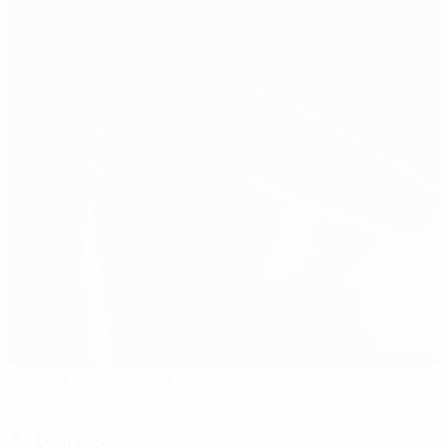
Petar Miloshevski
Bitola
Árbitros