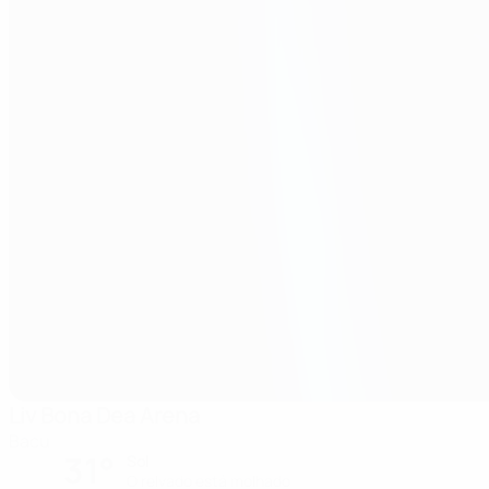
Liv Bona Dea Arena
Bacu
31°
Sol
O relvado está molhado