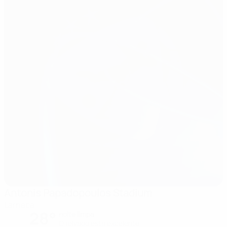
Antonis Papadopoulos Stadium
Larnaca
28°
noite limpa
O relvado está excelente