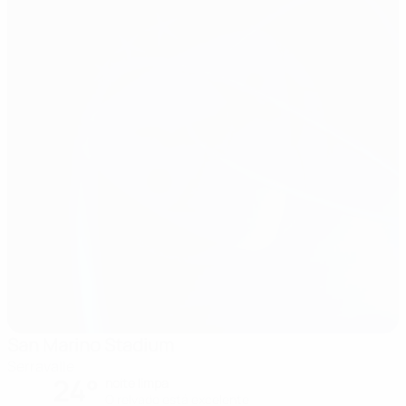
San Marino Stadium
Serravalle
24°
noite limpa
O relvado está excelente