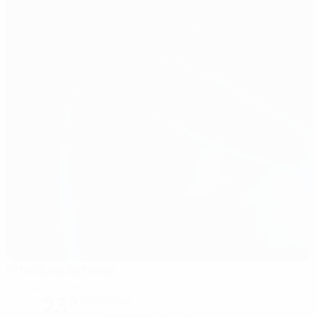
Ethnikos Achnas
Dasaki Achnas
23°
noite limpa
O relvado está excelente