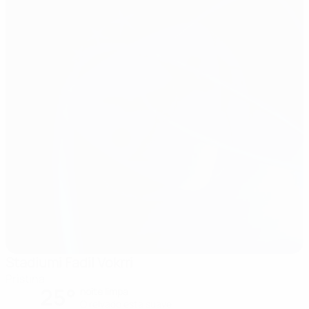
Stadiumi Fadil Vokrri
Pristina
25°
noite limpa
O relvado está suave