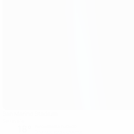
San Marino Stadium
Serravalle
18°
Parcialmente nublado
O relvado está excelente