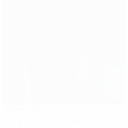
Meskhi Stadium
Tbilissi
21°
Noite parcialmente nublada
O relvado está seco