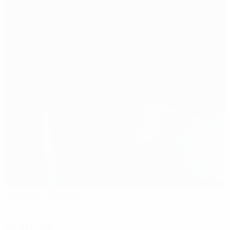
Gyirmóti Stadion
Györ
Árbitros