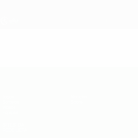
Saltar
para
o
conteúdo
principal
UEFA Sub-19
Vídeos
Resumos
UEFA Sub-19
Jogos
Notícias
Sorteios
Sobre
Vídeos
Equipas
SITES' DA
REDE UEFA