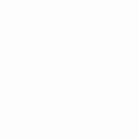
UEFA.com
Fundação
UEFA
MUDAR IDIOMA
Português
English
Français
Deutsch
Русский
Español
Italiano
Português
Privacidade
Termos e condições
Política de cookies
Definições de cookies
© 1998-2026 UEFA. Todos os direitos reservados
A palavra UEFA, o logótipo da UEFA e todas as marcas relativas às
competições da UEFA estão protegidas por marcas registadas e/ou
direitos de autor da UEFA. As referidas marcas registadas não
podem ser utilizadas para qualquer fim comercial. A utilização do