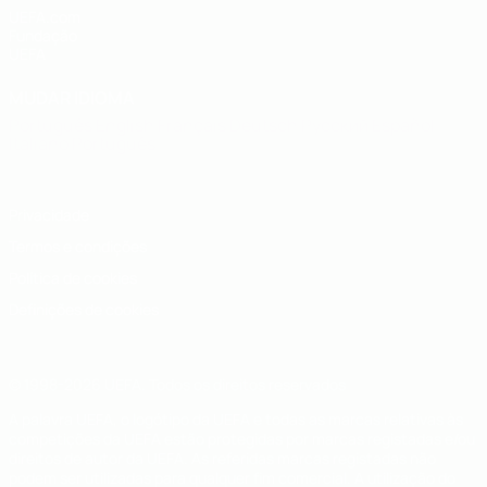
UEFA.com
Fundação
UEFA
MUDAR IDIOMA
Português
English
Français
Deutsch
Русский
Español
Italiano
Português
Privacidade
Termos e condições
Política de cookies
Definições de cookies
© 1998-2026 UEFA. Todos os direitos reservados
A palavra UEFA, o logótipo da UEFA e todas as marcas relativas às
competições da UEFA estão protegidas por marcas registadas e/ou
direitos de autor da UEFA. As referidas marcas registadas não
podem ser utilizadas para qualquer fim comercial. A utilização do