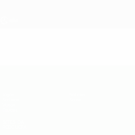
Saltar
para
o
conteúdo
principal
UEFA Sub-19
Vídeos
Resumos
UEFA Sub-19
Jogos
Notícias
Sorteios
Sobre
Vídeos
Equipas
SITES' DA
REDE UEFA