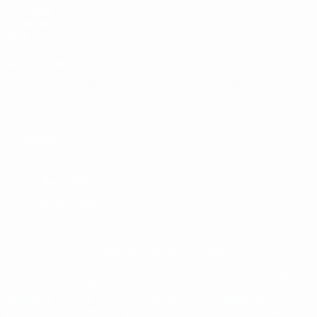
UEFA.com
Fundação
UEFA
MUDAR IDIOMA
Português
English
Français
Deutsch
Русский
Español
Italiano
Português
Privacidade
Termos e condições
Política de cookies
Definições de cookies
© 1998-2026 UEFA. Todos os direitos reservados
A palavra UEFA, o logótipo da UEFA e todas as marcas relativas às
competições da UEFA estão protegidas por marcas registadas e/ou
direitos de autor da UEFA. As referidas marcas registadas não
podem ser utilizadas para qualquer fim comercial. A utilização do