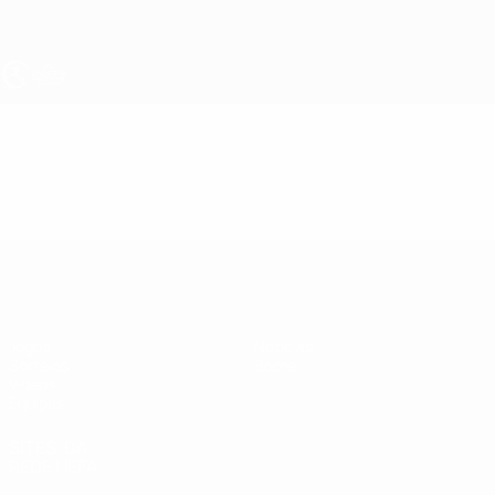
Saltar
para
o
conteúdo
principal
UEFA Sub-19
Vídeos
Resumos
UEFA Sub-19
Jogos
Notícias
Sorteios
Sobre
Vídeos
Equipas
SITES' DA
REDE UEFA