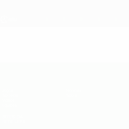
Saltar
para
o
conteúdo
principal
UEFA Sub-19
Vídeos
Resumos
UEFA Sub-19
Jogos
Notícias
Sorteios
Sobre
Vídeos
Equipas
SITES' DA
REDE UEFA