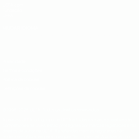
UEFA.com
Fundação
UEFA
MUDAR IDIOMA
Português
English
Français
Deutsch
Русский
Español
Italiano
Português
Privacidade
Termos e condições
Política de cookies
Definições de cookies
© 1998-2026 UEFA. Todos os direitos reservados
A palavra UEFA, o logótipo da UEFA e todas as marcas relativas às
competições da UEFA estão protegidas por marcas registadas e/ou
direitos de autor da UEFA. As referidas marcas registadas não
podem ser utilizadas para qualquer fim comercial. A utilização do