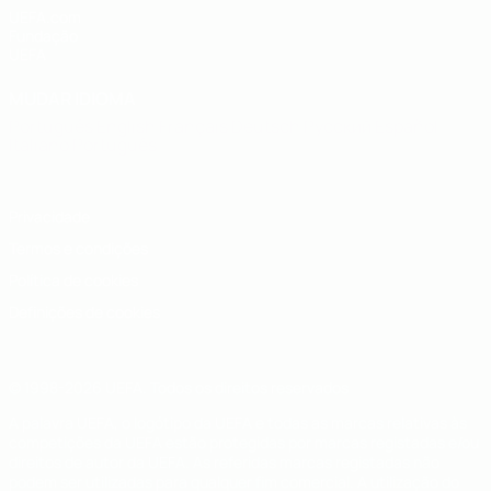
UEFA.com
Fundação
UEFA
MUDAR IDIOMA
Português
English
Français
Deutsch
Русский
Español
Italiano
Português
Privacidade
Termos e condições
Política de cookies
Definições de cookies
© 1998-2026 UEFA. Todos os direitos reservados
A palavra UEFA, o logótipo da UEFA e todas as marcas relativas às
competições da UEFA estão protegidas por marcas registadas e/ou
direitos de autor da UEFA. As referidas marcas registadas não
podem ser utilizadas para qualquer fim comercial. A utilização do