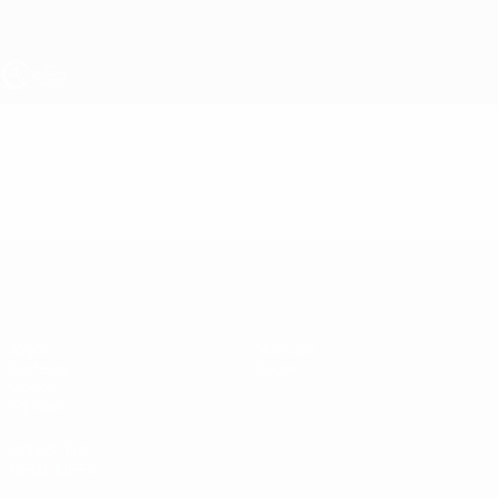
Saltar
para
o
conteúdo
principal
UEFA Sub-19
Vídeos
Resumos
UEFA Sub-19
Jogos
Notícias
Sorteios
Sobre
Vídeos
Equipas
SITES' DA
REDE UEFA