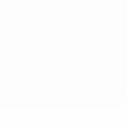
Fundação UEFA
MUDAR IDIOMA
Português
English
Français
Deutsch
Русский
Español
Italia
Privacidade
Termos e condições
Política de cookies
Definições de cookies
© 1998-2026 UEFA. Todos os direitos reservados
A palavra UEFA, o logótipo da UEFA e todas as marcas relativas às c
utilizadas para qualquer fim comercial. A utilização do UEFA.com imp