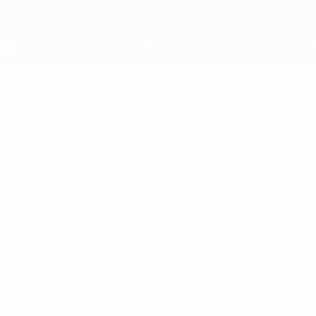
Saltar
para
o
conteúdo
principal
UEFA Sub-19
Vídeos
Resumos
UEFA Sub-19
Jogos
Sorteios
Vídeos
Equipas
SITES' DA REDE UEFA
UEFA.com