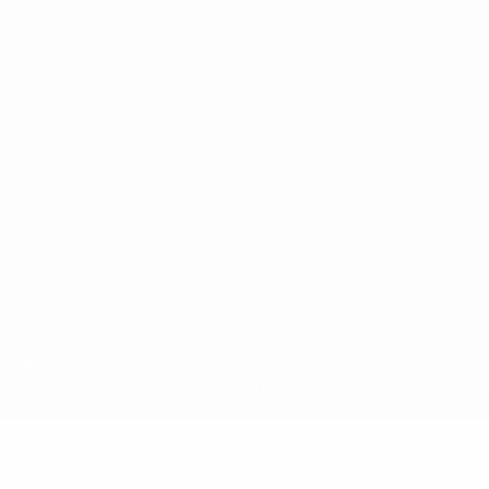
no
Português
ompetições da UEFA estão protegidas por marcas registadas e/ou direi
lica o seu acordo com os Termos e Condições, e com a Política de Priva