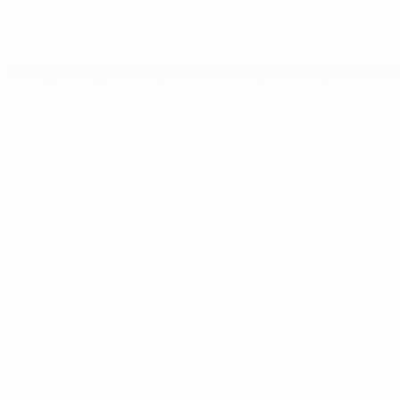
Fundação UEFA
MUDAR IDIOMA
Português
English
Français
Deutsch
Русский
Español
Italia
Privacidade
Termos e condições
Política de cookies
Definições de cookies
© 1998-2026 UEFA. Todos os direitos reservados
A palavra UEFA, o logótipo da UEFA e todas as marcas relativas às c
utilizadas para qualquer fim comercial. A utilização do UEFA.com imp