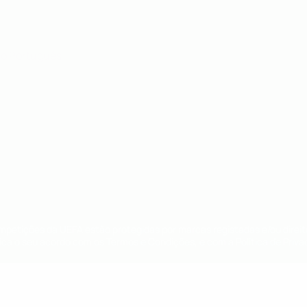
no
Português
ompetições da UEFA estão protegidas por marcas registadas e/ou direi
lica o seu acordo com os Termos e Condições, e com a Política de Priva