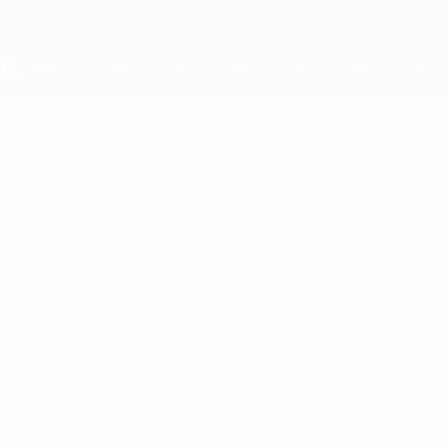
Saltar
para
o
conteúdo
principal
UEFA Sub-19
Vídeos
Resumos
UEFA Sub-19
Jogos
Sorteios
Vídeos
Equipas
SITES' DA REDE UEFA
UEFA.com