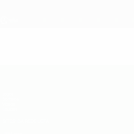
Saltar
para
o
conteúdo
principal
UEFA Sub-19
Vídeos
Resumos
UEFA Sub-19
Jogos
Sorteios
Vídeos
Equipas
SITES' DA REDE UEFA
UEFA.com