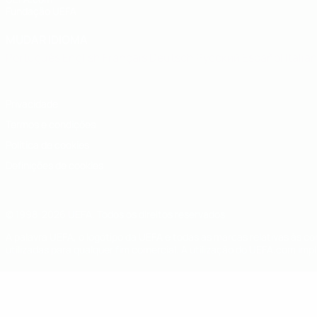
Fundação UEFA
MUDAR IDIOMA
Português
English
Français
Deutsch
Русский
Español
Italia
Privacidade
Termos e condições
Política de cookies
Definições de cookies
© 1998-2026 UEFA. Todos os direitos reservados
A palavra UEFA, o logótipo da UEFA e todas as marcas relativas às c
utilizadas para qualquer fim comercial. A utilização do UEFA.com imp