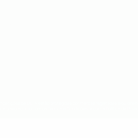
no
Português
ompetições da UEFA estão protegidas por marcas registadas e/ou direi
lica o seu acordo com os Termos e Condições, e com a Política de Priva