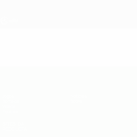
Saltar
para
o
conteúdo
principal
UEFA Sub-19
Vídeos
Resumos
UEFA Sub-19
Jogos
Notícias
Sorteios
Sobre
Vídeos
Equipas
SITES' DA
REDE UEFA