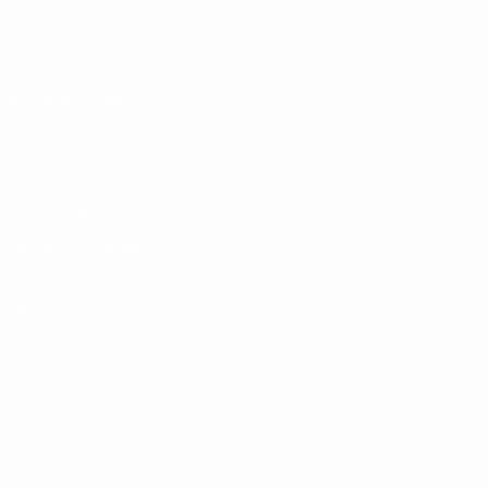
UEFA.com
Fundação
UEFA
MUDAR IDIOMA
Português
English
Français
Deutsch
Русский
Español
Italiano
Português
Privacidade
Termos e condições
Política de cookies
Definições de cookies
© 1998-2026 UEFA. Todos os direitos reservados
A palavra UEFA, o logótipo da UEFA e todas as marcas relativas às
competições da UEFA estão protegidas por marcas registadas e/ou
direitos de autor da UEFA. As referidas marcas registadas não
podem ser utilizadas para qualquer fim comercial. A utilização do