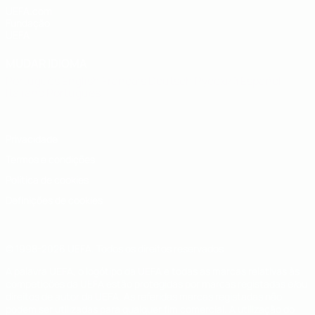
UEFA.com
Fundação
UEFA
MUDAR IDIOMA
Português
English
Français
Deutsch
Русский
Español
Italiano
Português
Privacidade
Termos e condições
Política de cookies
Definições de cookies
© 1998-2026 UEFA. Todos os direitos reservados
A palavra UEFA, o logótipo da UEFA e todas as marcas relativas às
competições da UEFA estão protegidas por marcas registadas e/ou
direitos de autor da UEFA. As referidas marcas registadas não
podem ser utilizadas para qualquer fim comercial. A utilização do