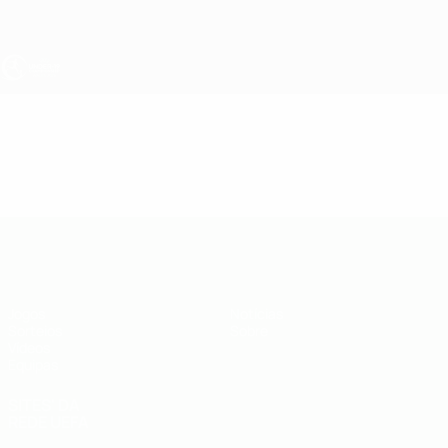
Saltar
para
o
conteúdo
principal
UEFA Sub-19
Vídeos
Resumos
UEFA Sub-19
Jogos
Notícias
Sorteios
Sobre
Vídeos
Equipas
SITES' DA
REDE UEFA