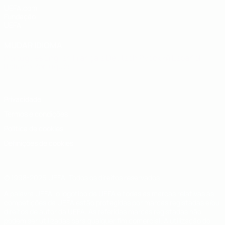
UEFA.com
Fundação
UEFA
MUDAR IDIOMA
Português
English
Français
Deutsch
Русский
Español
Italiano
Português
Privacidade
Termos e condições
Política de cookies
Definições de cookies
© 1998-2026 UEFA. Todos os direitos reservados
A palavra UEFA, o logótipo da UEFA e todas as marcas relativas às
competições da UEFA estão protegidas por marcas registadas e/ou
direitos de autor da UEFA. As referidas marcas registadas não
podem ser utilizadas para qualquer fim comercial. A utilização do