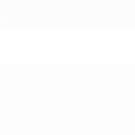
Saltar
para
o
conteúdo
principal
UEFA Sub-19
Vídeos
Destaques
UEFA Sub-19
Jogos
Notícias
Sorteios
Sobre
Vídeos
Equipas
SITES' DA
REDE UEFA