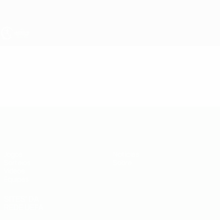
Saltar
para
o
conteúdo
principal
UEFA Sub-19
Vídeos
Destaques
UEFA Sub-19
Jogos
Notícias
Sorteios
Sobre
Vídeos
Equipas
SITES' DA
REDE UEFA