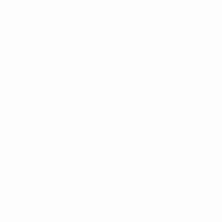
UEFA.com
Fundação
UEFA
MUDAR IDIOMA
Português
English
Français
Deutsch
Русский
Español
Italiano
Português
Privacidade
Termos e condições
Política de cookies
Definições de cookies
© 1998-2026 UEFA. Todos os direitos reservados
A palavra UEFA, o logótipo da UEFA e todas as marcas relativas às
competições da UEFA estão protegidas por marcas registadas e/ou
direitos de autor da UEFA. As referidas marcas registadas não
podem ser utilizadas para qualquer fim comercial. A utilização do