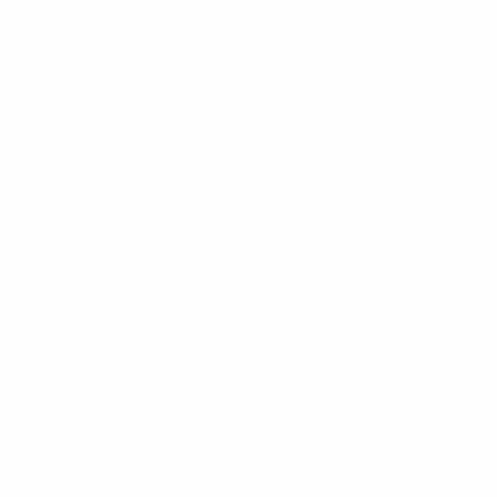
UEFA.com
Fundação
UEFA
MUDAR IDIOMA
Português
English
Français
Deutsch
Русский
Español
Italiano
Português
Privacidade
Termos e condições
Política de cookies
Definições de cookies
© 1998-2026 UEFA. Todos os direitos reservados
A palavra UEFA, o logótipo da UEFA e todas as marcas relativas às
competições da UEFA estão protegidas por marcas registadas e/ou
direitos de autor da UEFA. As referidas marcas registadas não
podem ser utilizadas para qualquer fim comercial. A utilização do