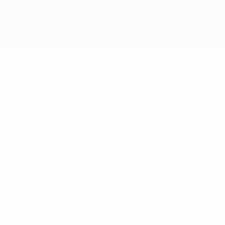
Saltar
para
o
conteúdo
principal
UEFA Sub-19
Vídeos
Destaques
UEFA Sub-19
Jogos
Notícias
Sorteios
Sobre
Vídeos
Equipas
SITES' DA
REDE UEFA