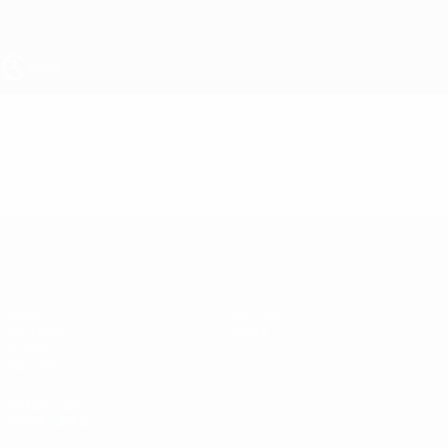
Saltar
para
o
conteúdo
principal
UEFA Sub-19
Vídeos
Destaques
UEFA Sub-19
Jogos
Notícias
Sorteios
Sobre
Vídeos
Equipas
SITES' DA
REDE UEFA