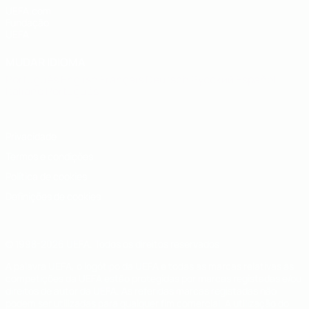
UEFA.com
Fundação
UEFA
MUDAR IDIOMA
Português
English
Français
Deutsch
Русский
Español
Italiano
Português
Privacidade
Termos e condições
Política de cookies
Definições de cookies
© 1998-2026 UEFA. Todos os direitos reservados
A palavra UEFA, o logótipo da UEFA e todas as marcas relativas às
competições da UEFA estão protegidas por marcas registadas e/ou
direitos de autor da UEFA. As referidas marcas registadas não
podem ser utilizadas para qualquer fim comercial. A utilização do