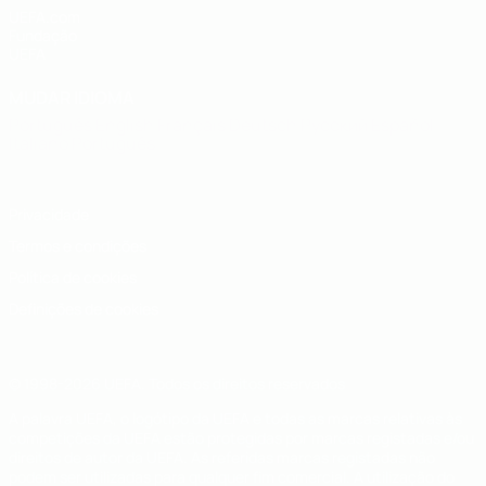
UEFA.com
Fundação
UEFA
MUDAR IDIOMA
Português
English
Français
Deutsch
Русский
Español
Italiano
Português
Privacidade
Termos e condições
Política de cookies
Definições de cookies
© 1998-2026 UEFA. Todos os direitos reservados
A palavra UEFA, o logótipo da UEFA e todas as marcas relativas às
competições da UEFA estão protegidas por marcas registadas e/ou
direitos de autor da UEFA. As referidas marcas registadas não
podem ser utilizadas para qualquer fim comercial. A utilização do