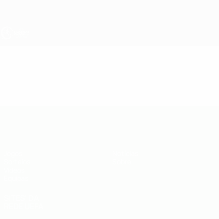
Saltar
para
o
conteúdo
principal
UEFA Sub-19
Vídeos
Destaques
UEFA Sub-19
Jogos
Notícias
Sorteios
Sobre
Vídeos
Equipas
SITES' DA
REDE UEFA