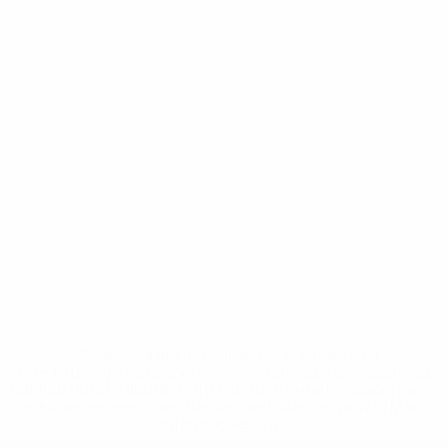
* Suspensa até indicação em contrário. <a
href='https://pt.uefa.com/insideuefa/mediaservices/medi
148df3b7106d-c8b619c60f97-1000--fifa-uefa-suspendem-
equipas-e-seleccoes-russas-de-todas-as-prov/'>Mais
informações</a>