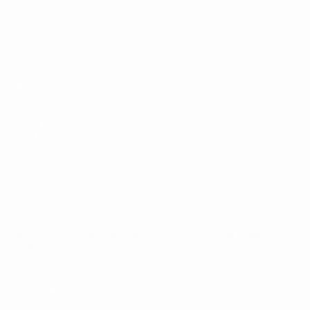
UEFA Sub-19
Jogos
Notícias
Sorteios
Sobre
Vídeos
Equipas
SITES' DA
REDE UEFA
UEFA.com
Fundação
UEFA
MUDAR IDIOMA
Português
English
Français
Deutsch
Русский
Español
Italiano
Português
Privacidade