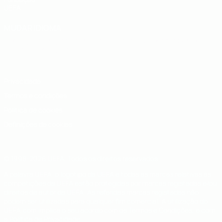
UEFA
MUDAR IDIOMA
Português
English
Français
Deutsch
Русский
Español
Italiano
Português
Privacidade
Termos e condições
Política de cookies
Definições de cookies
© 1998-2026 UEFA. Todos os direitos reservados
A palavra UEFA, o logótipo da UEFA e todas as marcas relativas às
competições da UEFA estão protegidas por marcas registadas e/ou
direitos de autor da UEFA. As referidas marcas registadas não
podem ser utilizadas para qualquer fim comercial. A utilização do
UEFA.com implica o seu acordo com os Termos e Condições, e com
a Política de Privacidade.