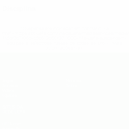
Disciplina
* Suspensa até indicação em contrário. <a
href='https://pt.uefa.com/insideuefa/mediaservices/medi
148df3b7106d-c8b619c60f97-1000--fifa-uefa-suspendem-
equipas-e-seleccoes-russas-de-todas-as-prov/'>Mais
informações</a>
UEFA Sub-19
Jogos
Notícias
Sorteios
Sobre
Vídeos
Equipas
SITES' DA
REDE UEFA
UEFA.com
Fundação