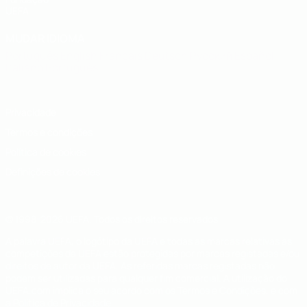
UEFA
MUDAR IDIOMA
Português
English
Français
Deutsch
Русский
Español
Italiano
Português
Privacidade
Termos e condições
Política de cookies
Definições de cookies
© 1998-2026 UEFA. Todos os direitos reservados
A palavra UEFA, o logótipo da UEFA e todas as marcas relativas às
competições da UEFA estão protegidas por marcas registadas e/ou
direitos de autor da UEFA. As referidas marcas registadas não
podem ser utilizadas para qualquer fim comercial. A utilização do
UEFA.com implica o seu acordo com os Termos e Condições, e com
a Política de Privacidade.