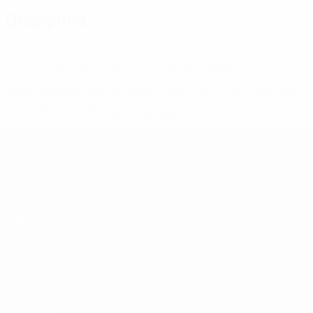
Disciplina
* Suspensa até indicação em contrário. <a
href='https://pt.uefa.com/insideuefa/mediaservices/medi
148df3b7106d-c8b619c60f97-1000--fifa-uefa-suspendem-
equipas-e-seleccoes-russas-de-todas-as-prov/'>Mais
informações</a>
UEFA Sub-19
Jogos
Notícias
Sorteios
Sobre
Vídeos
Equipas
SITES' DA
REDE UEFA
UEFA.com
Fundação