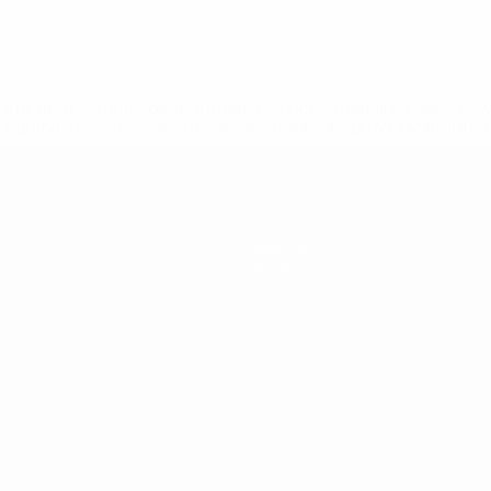
tps://pt.uefa.com/insideuefa/mediaservices/mediareleases/n
equipas-e-seleccoes-russas-de-todas-as-prov/'>Mais info
Notícias
Sobre
no
Português