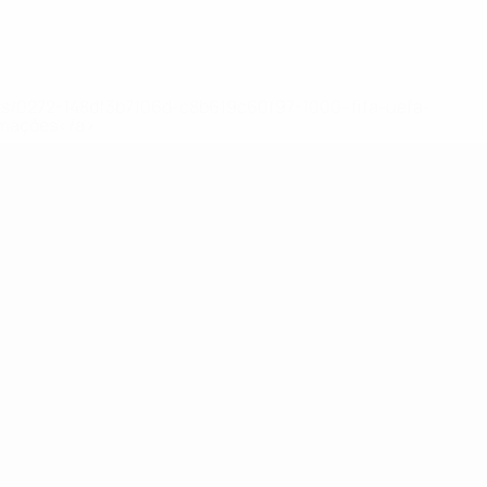
ews/0272-148df3b7106d-c8b619c60f97-1000--fifa-uefa-
rmações</a>