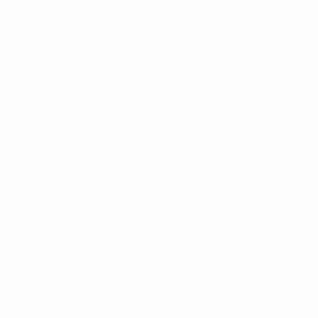
UEFA
MUDAR IDIOMA
Português
English
Français
Deutsch
Русский
Español
Italiano
Português
Privacidade
Termos e condições
Política de cookies
Definições de cookies
© 1998-2026 UEFA. Todos os direitos reservados
A palavra UEFA, o logótipo da UEFA e todas as marcas relativas às
competições da UEFA estão protegidas por marcas registadas e/ou
direitos de autor da UEFA. As referidas marcas registadas não
podem ser utilizadas para qualquer fim comercial. A utilização do
UEFA.com implica o seu acordo com os Termos e Condições, e com
a Política de Privacidade.