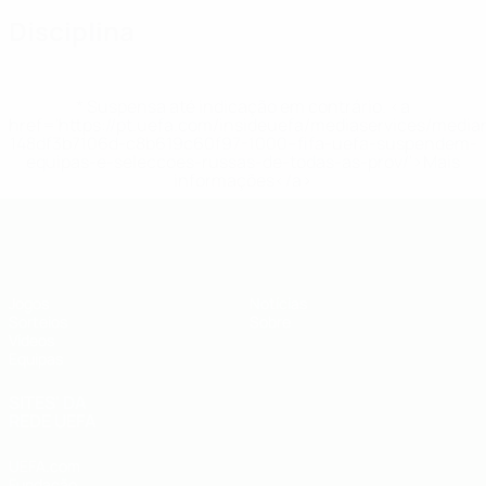
Disciplina
* Suspensa até indicação em contrário. <a
href='https://pt.uefa.com/insideuefa/mediaservices/medi
148df3b7106d-c8b619c60f97-1000--fifa-uefa-suspendem-
equipas-e-seleccoes-russas-de-todas-as-prov/'>Mais
informações</a>
UEFA Sub-19
Jogos
Notícias
Sorteios
Sobre
Vídeos
Equipas
SITES' DA
REDE UEFA
UEFA.com
Fundação