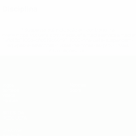
Disciplina
* Suspensa até indicação em contrário. <a
href='https://pt.uefa.com/insideuefa/mediaservices/medi
148df3b7106d-c8b619c60f97-1000--fifa-uefa-suspendem-
equipas-e-seleccoes-russas-de-todas-as-prov/'>Mais
informações</a>
UEFA Sub-19
Jogos
Notícias
Sorteios
Sobre
Vídeos
Equipas
SITES' DA
REDE UEFA
UEFA.com
Fundação