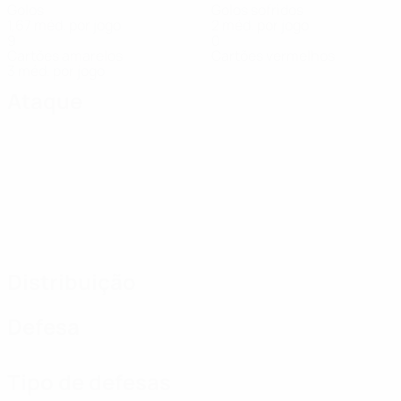
Golos
Golos sofridos
1,67 méd. por jogo
2 méd. por jogo
9
0
Cartões amarelos
Cartões vermelhos
3 méd. por jogo
Ataque
Distribuição
Defesa
Tipo de defesas