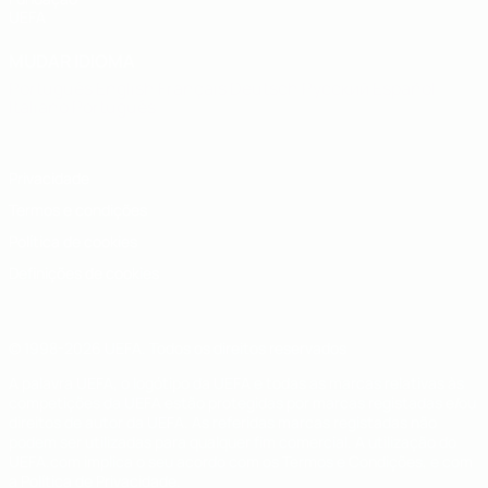
UEFA
MUDAR IDIOMA
Português
English
Français
Deutsch
Русский
Español
Italiano
Português
Privacidade
Termos e condições
Política de cookies
Definições de cookies
© 1998-2026 UEFA. Todos os direitos reservados
A palavra UEFA, o logótipo da UEFA e todas as marcas relativas às
competições da UEFA estão protegidas por marcas registadas e/ou
direitos de autor da UEFA. As referidas marcas registadas não
podem ser utilizadas para qualquer fim comercial. A utilização do
UEFA.com implica o seu acordo com os Termos e Condições, e com
a Política de Privacidade.