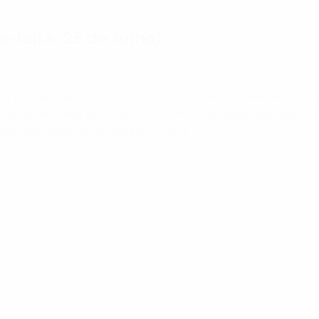
-feira, 25 de Julho)
dos para as meias-finais, qualificados automaticamente para
da ao vencedor de um play-off entre as duas equipas que fica
penáltis, após um empate a um golo).