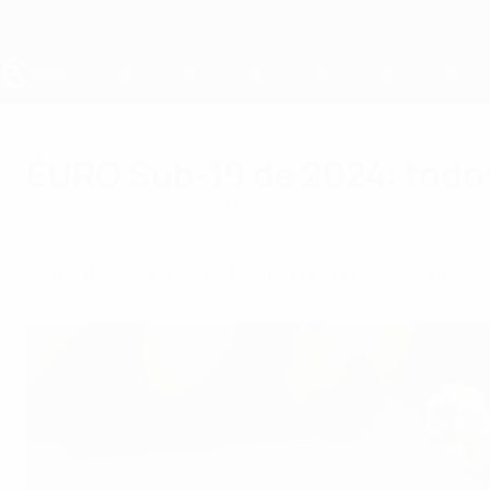
Saltar
para
o
conteúdo
principal
UEFA Sub-19
EURO Sub-19 de 2024: todos
domingo, 28 de julho de 2024
Espanha derrotou a França na final do Campeo