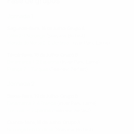
Fase de grupos
Jornada 1
Segunda-feira, 15 de Julho: Grupo A
Itália 2-1 Noruega
(Seaview, Belfast)
Irlanda do Norte 0-0 Ucrânia
(Inver Park, Larne)
T
erça-feira, 16 de Julho: Grupo B
Dinamarca 1-2 Espanha
(Inver Park, Larne)
França 2-1 Turquia
(Seaview, Belfast)
Jornada 2
Sexta-feira, 19 de Julho: Grupo B
Dinamarca 2-4 França
(Inver Park, Larne)
Turquia 1-1 Espanha
(Seaview, Belfast)
Quinta-feira, 18 de Julho: Grupo A
Noruega 0-0 Ucrânia
(Seaview, Belfast)