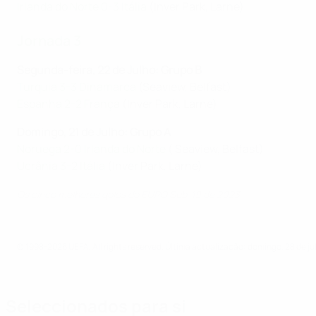
Irlanda do Norte 0-3 Itália
(Inver Park, Larne)
Jornada
3
Segunda-feira, 22 de Julho: Grupo B
Turquia 3-3 Dinamarca
(Seaview, Belfast)
Espanha 2-2 França
(Inver Park, Larne)
Domingo, 21 de Julho: Grupo A
Noruega 2-0 Irlanda do Norte
( Seaview, Belfast)
Ucrânia 3-2 Itália
(Inver Park, Larne)
Os cinco melhores golos do EURO Sub-19 de 2023
© 1998-2026 UEFA. All rights reserved.
Última actualização: domingo, 28 de ju
Seleccionados para si