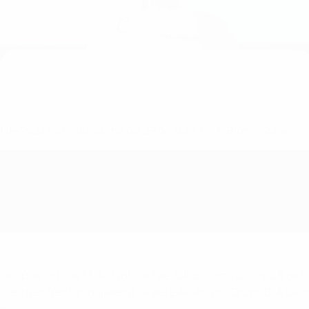
de 2022 foi realizado no dia 28 de Abril, no X-Bionic Sphere, 
o "play-off", de 18 de Junho a 1 de Julho. Como o Grupo 6 da r
e irá enfrentar Inglaterra, Israel e Áustria no Grupo B. A Esl
e.