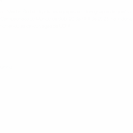
eio, Martin Škrtel, dividiu as equipas em dois grupos de quatr
o Campeonato do Mundo de Sub-20 da FIFA de 2023, na Indonés
enchendo as cinco vagas da UEFA.
 Junho