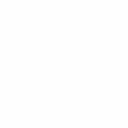
O sorteio da fase final, conduzido pelo embaixador do torn
meias-finais. Essas quatro selecções qualificam-se para 
equipas que terminarem em terceiro nos dois grupos, pre
Datas dos jogos
Grupo A: 18, 21 e 24 de Junho
Grupo B: 19, 22 e 25 de Junho
Meias-finais e "play-off" do Campeonato do Mundo: 28 de
Final: 1 de Julho
Estádios
Estádio Trnava, Trnava (Grupo A, meia-final, final)
DAC Aréna, Dunajská Streda (Grupo A, meia-final)
Estádio Banská Bystrica, Banská Bystrica (Grupo B)
Estádio Žiar nad Hronom, Žiar nad Hronom (Grupo B)
NTC Senec, Senec ("play-off" do Campeonato do Mundo)