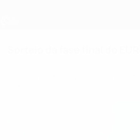
Saltar
para
o
conteúdo
principal
UEFA Sub-19
Sorteio da fase final do EU
quinta-feira, 28 de abril de 2022
O sorteio, no X-Bionic Sphere, em Šamorín-Čil
quatro.