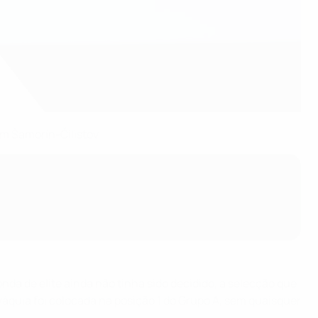
em Šamorín-Čilistov.
onda de elite ainda não tinha sido decidido, a selecção que
ováquia foi colocada na posição 1 do Grupo A, sem quaisquer