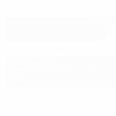
SPORTSFILE
O sorteio da fase final do Campeonato da Europa de Sub-19 
Sorteio da fase final
Grupo A
: Eslováquia (anfitriã), Roménia, Itália, França
Grupo B
: Inglaterra, Israel, Sérvia, Áustria
A anfitriã Eslováquia terá a companhia de sete vencedores d
terminou no topo foi sorteada como "Vencedora do Grupo 6" 
outras restrições ou condicionalismos de cabeças-de-séri