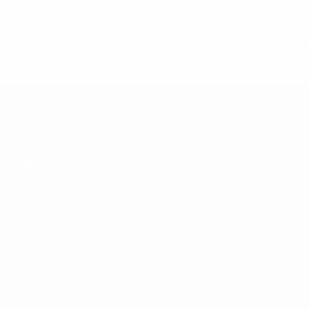
© 1998-2026 UEFA. All rights reserved.
Última actualização: quinta-feira, 28 d
UEFA Sub-19
Jogos
Sorteios
Vídeos
Equipas
SITES' DA REDE UEFA
UEFA.com
Fundação UEFA
Privacidade