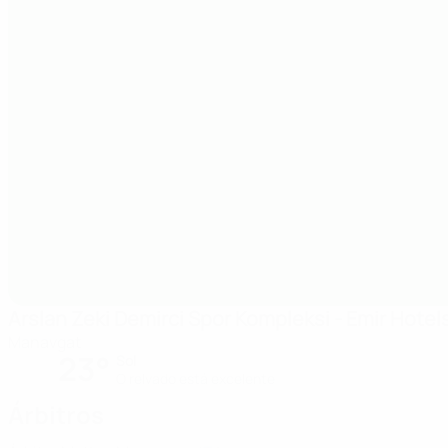
Arslan Zeki Demirci Spor Kompleksi - Emir Hotels
Manavgat
23°
Sol
O relvado está excelente
Árbitros