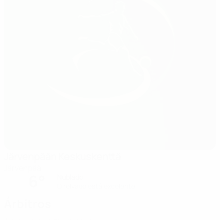
Järvenpään Keskuskenttä
Järvenpää
6°
Nublado
O relvado está excelente
Árbitros