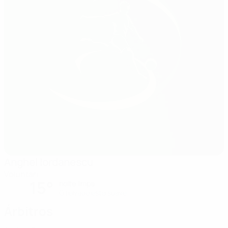
Anghel Iordanescu
Voluntari
15°
noite limpa
O relvado está suave
Árbitros