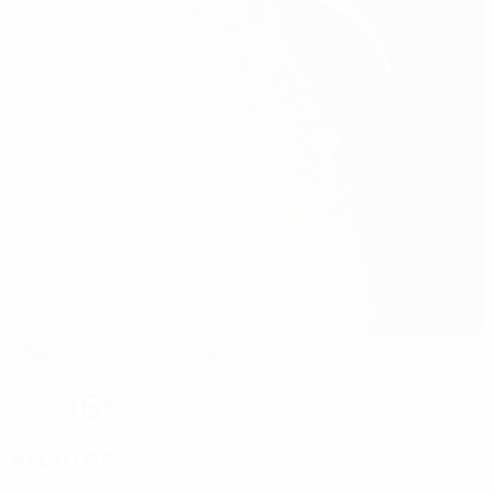
Stade André Darrigade
Dax
16°
Sol
O relvado está suave
Árbitros